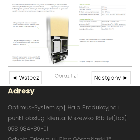
Obraz 1 z 1
◄ Wstecz
Następny ►
Adresy
Optimus-System sp.j. Hala Produkcyjna i
punkt obsługi klienta: Miszewko 18b tel(fax)
058 684-89-01
Gdynia Orłowo: ul. Plac Górnośląski 15