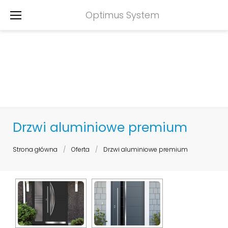
Skip
Optimus System
to
content
Drzwi aluminiowe premium
Strona główna
/
Oferta
/
Drzwi aluminiowe premium
Drzwi
aluminiowe
premium