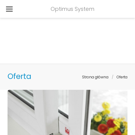
Skip
Optimus System
to
content
Oferta
Strona główna
/
Oferta
Oferta