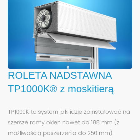
ROLETA NADSTAWNA
TP1000K® z moskitierą
TP1000K to system jaki idzie zainstalować na
szersze ramy okien nawet do 188 mm (z
możliwością poszerzenia do 250 mm).