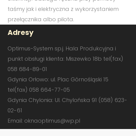
taśmy jak i elektryczna z wykorzystaniem
przełącznika albo pilota.
Adresy
Optimus-System sp.j. Hala Produkcyjna i
punkt obsługi klienta: Miszewko 18b tel(fax)
058 684-89-01
Gdynia Orłowo: ul. Plac Górnośląski 15
tel(fax) 058 664-77-05
Gdynia Chylonia: Ul. Chylońska 91 (058) 623-
02-61
Email:
oknaoptimus@wp.pl