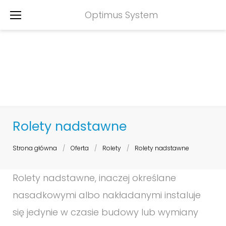
Skip
Optimus System
to
content
Rolety nadstawne
Strona główna
/
Oferta
/
Rolety
/
Rolety nadstawne
Rolety
Rolety nadstawne, inaczej określane
nadstawne
nasadkowymi albo nakładanymi instaluje
się jedynie w czasie budowy lub wymiany