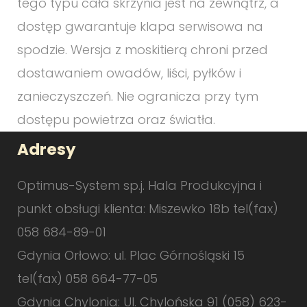
tego typu cała skrzynia jest na zewnątrz, a
dostęp gwarantuje klapa serwisowa na
spodzie. Wersja z moskitierą chroni przed
dostawaniem owadów, liści, pyłków i
zanieczyszczeń. Nie ogranicza przy tym
dostępu powietrza oraz światła.
Adresy
Optimus-System sp.j. Hala Produkcyjna i
punkt obsługi klienta: Miszewko 18b tel(fax)
058 684-89-01
Gdynia Orłowo: ul. Plac Górnośląski 15
tel(fax) 058 664-77-05
Gdynia Chylonia: Ul. Chylońska 91 (058) 623-