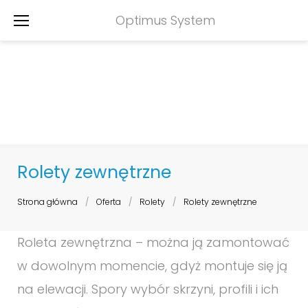
Skip
Optimus System
to
content
Rolety zewnętrzne
Strona główna
/
Oferta
/
Rolety
/
Rolety zewnętrzne
Rolety
Roleta zewnętrzna – można ją zamontować
zewnętrzne
w dowolnym momencie, gdyż montuje się ją
na elewacji. Spory wybór skrzyni, profili i ich