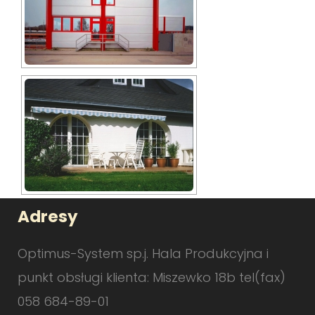
Adresy
Optimus-System sp.j. Hala Produkcyjna i
punkt obsługi klienta: Miszewko 18b tel(fax)
058 684-89-01