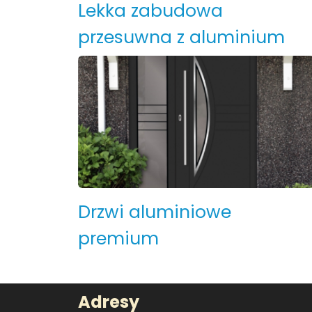
Lekka zabudowa
przesuwna z aluminium
Drzwi aluminiowe
premium
Adresy