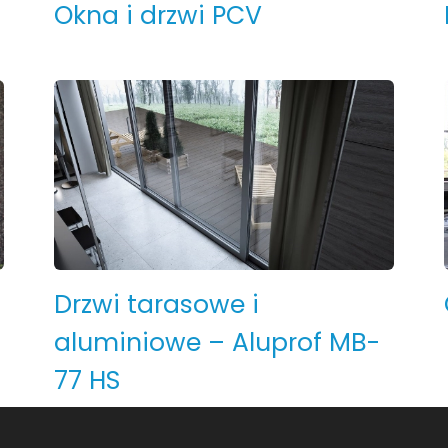
Okna i drzwi PCV
Drzwi tarasowe i
aluminiowe – Aluprof MB-
77 HS