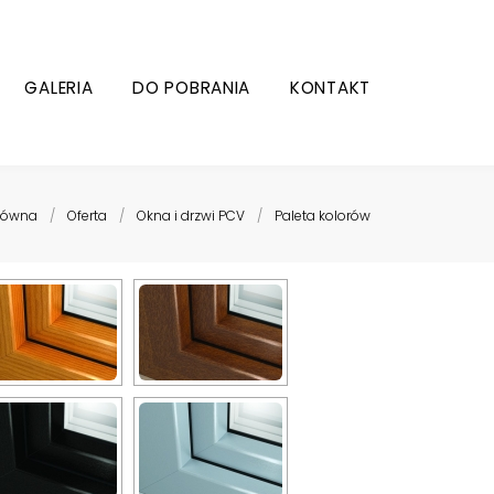
GALERIA
DO POBRANIA
KONTAKT
główna
/
Oferta
/
Okna i drzwi PCV
/
Paleta kolorów